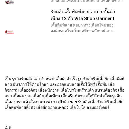
เอกลักษณ์ของแบรนด์มีความสำคัญมากขึ้น
การทำ เสื้อพิมพ์ลาย สำหรับกิจกรรม หน่วย
รับผลิตเสื้อพิมพ์ลาย คอปก ขั้นต่ำ
งาน หรือทีมต่าง ๆ จึงกลายเป็นสิ่งจำเป็น ไม่
ว่าจะเป็นงาน
เพียง 12 ตัว Vita Shop Garment
เสื้อพิมพ์ลาย คอปก ทางเลือกใหม่ของ
องค์กรยุคใหม่ในยุคที่ภาพลักษณ์และ
เอกลักษณ์องค์กรมีความสำคัญไม่แพ้
คุณภาพสินค้า การมี “เสื้อทีม” หรือ “เสื้อ
องค์กร” ที่ออกแบบเฉพ
เป็นธุรกิจรับผลิตและจำหน่ายเสื้อผ้าสำเร็จรูป รับสกรีนเสื้อยืด เสื้อพิมพ์
ลาย มีบริการให้คำปรึกษา และออกแบบลายเสื้อให้ฟรี เสื้อทีม เสื้อ
กิจกรรม เสื้อองค์กร เสื้อพนักงาน เสื้อโปรโมทร้านค้า แบรนด์ธุรกิจ เสื้อ
แจก เสื้อคนงาน เสื้อปุ๋ย เสื้อเพื่อน เสื้อคริสต์มาส เสื้อปีใหม่ เสื้อตรุษจีน
เสื้อสงกรานต์ เสื้องานบวช กระเป๋าผ้า ฯลฯ รับผลิตเสื้อ รับสกรีนเสื้อยืด
เสื้อพิมพ์ลายทั้งตัว เสื้อยืดคอกลม-คอวี เสื้อโปโล ตามออร์เดอร์
เมนู