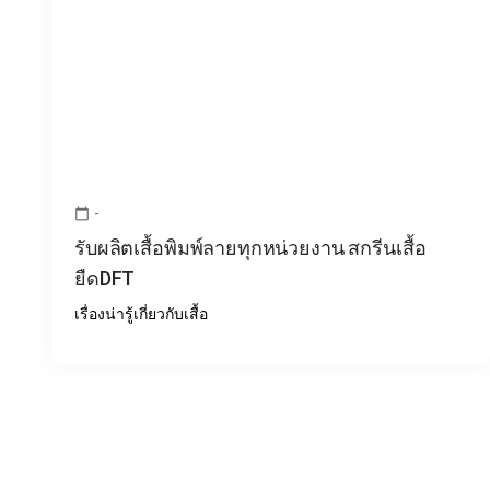
-
calendar_today
รับผลิตเสื้อพิมพ์ลายทุกหน่วยงาน สกรีนเสื้อ
ยืดDFT
เรื่องน่ารู้เกี่ยวกับเสื้อ