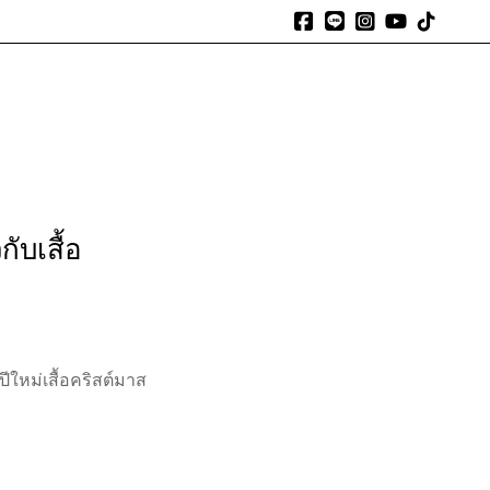
expand_more
expand_more
expand_more
้งหมด
รีวิวจากลูกค้า
โปรโมชัน
สาระน่ารู้
ติดต่อเรา
กับเสื้อ
อปีใหม่เสื้อคริสต์มาส