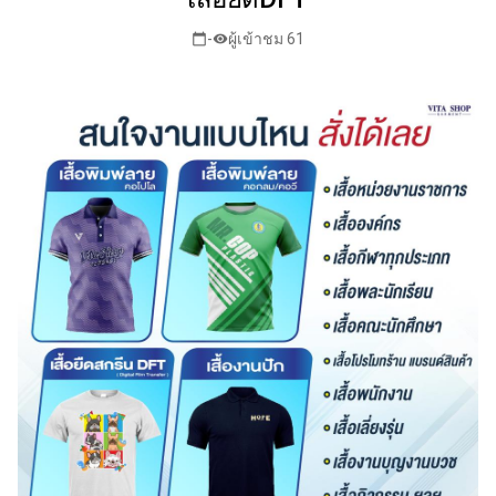
-
ผู้เข้าชม 61
calendar_today
visibility