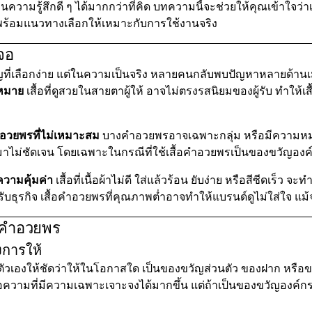
นความรู้สึกดี ๆ ได้มากกว่าที่คิด บทความนี้จะช่วยให้คุณเข้าใจว่าเ
กิจ พร้อมแนวทางเลือกให้เหมาะกับการใช้งานจริง
จอ
ที่เลือกง่าย แต่ในความเป็นจริง หลายคนกลับพบปัญหาหลายด้านเมื
าหมาย
เสื้อที่ดูสวยในสายตาผู้ให้ อาจไม่ตรงรสนิยมของผู้รับ ทำให้เส
อวยพรที่ไม่เหมาะสม
บางคำอวยพรอาจเฉพาะกลุ่ม หรือมีความหมายเ
อกมาไม่ชัดเจน โดยเฉพาะในกรณีที่ใช้เสื้อคำอวยพรเป็นของขวัญ
วามคุ้มค่า
เสื้อที่เนื้อผ้าไม่ดี ใส่แล้วร้อน ยับง่าย หรือสีซีดเร็ว จะท
บธุรกิจ เสื้อคำอวยพรที่คุณภาพต่ำอาจทำให้แบรนด์ดูไม่ใส่ใจ แม
้อคำอวยพร
งการให้
ตัวเองให้ชัดว่าให้ในโอกาสใด เป็นของขวัญส่วนตัว ของฝาก หร
ความที่มีความเฉพาะเจาะจงได้มากขึ้น แต่ถ้าเป็นของขวัญองค์ก