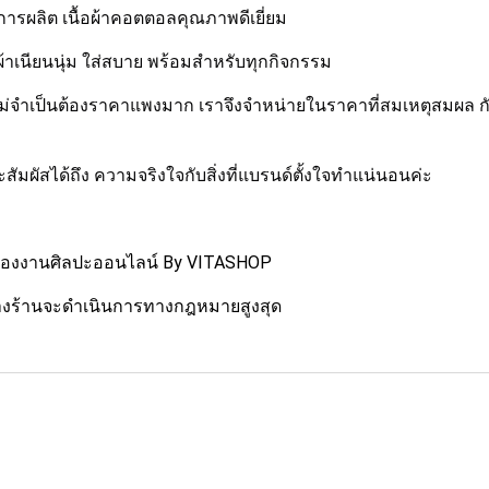
ารผลิต เนื้อผ้าคอตตอลคุณภาพดีเยี่ยม
ผ้าเนียนนุ่ม ใส่สบาย พร้อมสำหรับทุกกิจกรรม
พ ไม่จำเป็นต้องราคาแพงมาก เราจึงจำหน่ายในราคาที่สมเหตุสมผล กั
จะสัมผัสได้ถึง ความจริงใจกับสิ่งที่แบรนด์ตั้งใจทำแน่นอนค่ะ
ทธิ์ของงานศิลปะออนไลน์ By VITASHOP
า ทางร้านจะดำเนินการทางกฎหมายสูงสุด