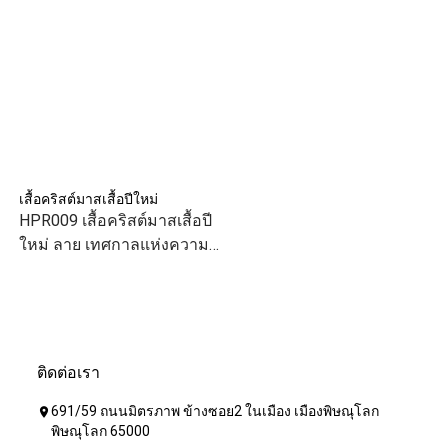
เสื้อคริสต์มาสเสื้อปีใหม่
HPR009 เสื้อคริสต์มาสเสื้อปี
ใหม่ ลาย เทศกาลแห่งความ
สุข สีแดง เสื้อทีม เสื้อคู่ เสื้อ
ครอบครัว แบบเก๋ๆ
ติดต่อเรา
691/59 ถนนมิตรภาพ ข้างซอย2 ในเมือง เมืองพิษณุโลก
location_on
พิษณุโลก 65000