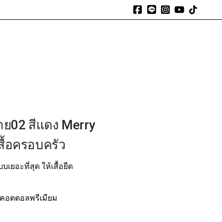
expand_more
expand_more
expand_more
้งหมด
รีวิวจากลูกค้า
โปรโมชัน
สาระน่ารู้
ติดต่อเรา
 ลาย02 สีแดง Merry
 เสื้อครอบครัว
บเยอะที่สุด ให้เสื้อยืด
ื้อคอตตอลพรีเมียม