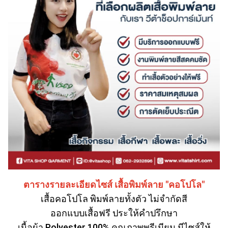
ตารางรายละเอียดไซส์ เสื้อพิมพ์ลาย "คอโปโล"
เสื้อคอโปโล พิมพ์ลายทั้งตัว ไม่จำกัดสี
ออกแบบเสื้อฟรี ประให้คำปรึกษา
เนื้อผ้า Polyester 100% คุณภาพพรีเมียม มีไซส์ให้