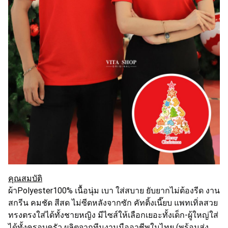
คุณสมบัติ
ผ้าPolyester100% เนื้อนุ่ม เบา ใส่สบาย ยับยากไม่ต้องรีด งาน
สกรีน คมชัด สีสด ไม่ซีดหลังจากซัก คัทติ้งเนี๊ยบ แพทเทิ่ลสวย
ทรงตรงใส่ได้ทั้งชายหญิง มีไซส์ให้เลือกเยอะทั้งเด็ก-ผู้ใหญ่ใส่
ได้ทั้งครอบครัว ผลิตจากทีมงานมืออาชีพในไทย (พร้อมส่ง