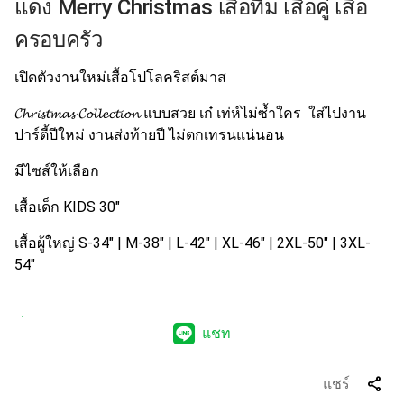
แดง Merry Christmas เสื้อทีม เสื้อคู่ เสื้อ
ครอบครัว
เปิดตัวงานใหม่เสื้อโปโลคริสต์มาส
𝓒𝓱𝓻𝓲𝓼𝓽𝓶𝓪𝓼 𝓒𝓸𝓵𝓵𝓮𝓬𝓽𝓲𝓸𝓷 แบบสวย เก๋ เท่ห์ไม่ซ้ำใคร ใส่ไปงาน
ปาร์ตี้ปีใหม่ งานส่งท้ายปี ไม่ตกเทรนแน่นอน
มีไซส์ให้เลือก
เสื้อเด็ก KIDS 30"
เสื้อผู้ใหญ่ S-34" | M-38" | L-42" | XL-46" | 2XL-50" | 3XL-
54"
แชท
share
แชร์