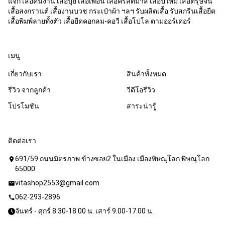
แจก เสื้อคนงาน เสื้อปุ๋ย เสื้อเพื่อน เสื้อคริสต์มาส เสื้อปีใหม่ เสื้อตรุษจีน
เสื้อสงกรานต์ เสื้องานบวช กระเป๋าผ้า ฯลฯ รับผลิตเสื้อ รับสกรีนเสื้อยืด
เสื้อพิมพ์ลายทั้งตัว เสื้อยืดคอกลม-คอวี เสื้อโปโล ตามออร์เดอร์
เมนู
เกี่ยวกับเรา
สินค้าทั้งหมด
รีวิว จากลูกค้า
วีดีโอรีวิว
โปรโมชัน
สาระน่ารู้
ติดต่อเรา
691/59 ถนนมิตรภาพ ข้างซอย2 ในเมือง เมืองพิษณุโลก พิษณุโลก
location_on
65000
vitashop2553@gmail.com
mail
062-293-2896
call
จันทร์ - ศุกร์ 8.30-18.00 น. เสาร์ 9.00-17.00 น.