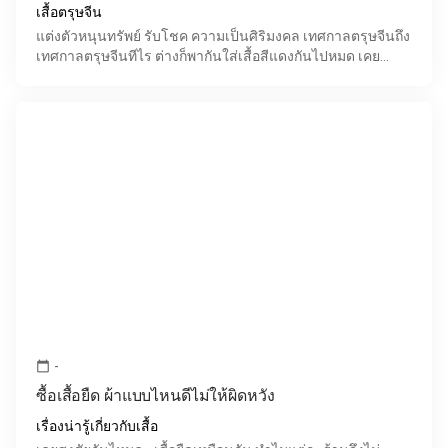
เสื้อตรุษจีน
แต่งตัวหนุนทรัพย์ รับโชค ความเป็นศิริมงคล เทศกาลตรุษจีนถึง
เทศกาลตรุษจีนทีไร ต่างก็พากันใส่เสื้อสีแดงกันไปหมด เคย
สงสัยกันไหมว่า ทำไมคนไทยเชื้อสายจีนพอถึงเทศกาลตร
-
calendar_today
ซื้อเสื้อยืด ผ้าแบบไหนดีไม่ให้ผิดหวัง
เรื่องน่ารู้เกี่ยวกับเสื้อ