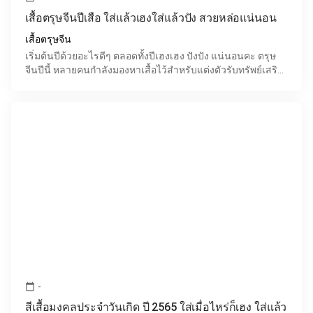
เสื้อตรุษจีนปีเสือ ใส่แล้วเฮงใส่แล้วปัง สวยหล่อแน่นอน
เสื้อตรุษจีน
เริ่มต้นปีด้วยอะไรดีๆ ตลอดทั้งปีเฮงเฮง ปังปัง แน่นอนคะ ตรุษ
จีนปีนี้ หลายคนกำลังมองหาเสื้อไว้สำหรับแต่งตัวรับทรัพย์เสริม
ศิริมงคลใส่แล้วเฮง ใส่แล้วปัง ใส่แล้วร่ำร
-
calendar_today
สีเสื้อมงคลประจำวันเกิด ปี 2565 ใส่เมื่อไหร่ก็เฮง ใส่แล้ว