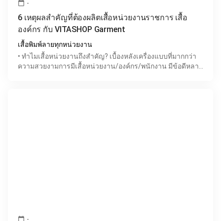
-
calendar_today
6 เหตุผลสำคัญที่ต้องผลิตเสื้อหน่วยงานราชการ เสื้อ
องค์กร กับ VITASHOP Garment
เสื้อพิมพ์ลายทุกหน่วยงาน
• ทำไมเสื้อหน่วยงานถึงสำคัญ? เบื้องหลังเครื่องแบบที่มากกว่า
ความสวยงามการมีเสื้อหน่วยงาน/องค์กร/พนักงาน มีข้อดีหลาย
ประการ ทั้งในแง่ของภาพลักษณ์องค์กร ความเป็นหนึ
-
calendar_today